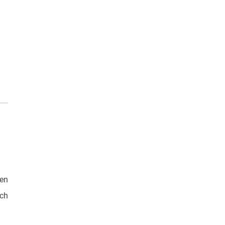
ren
ch