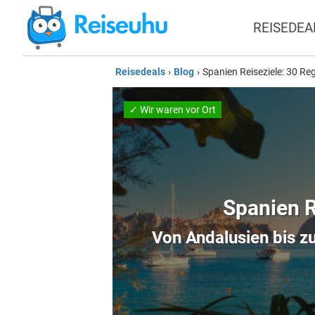
REISEDEA
Reisedeals
›
Blog
›
Spanien Reiseziele: 30 Re
✓ Wir waren vor Ort
Spanien R
Von Andalusien bis z