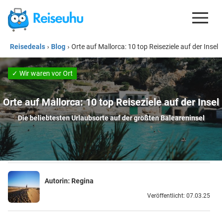
Reisedeals
›
Blog
›
Orte auf Mallorca: 10 top Reiseziele auf der Insel
REISEDEALS
GUTSCHEINE
✓ Wir waren vor Ort
KREDITKARTEN
Orte auf Mallorca: 10 top Reiseziele auf der Insel
ESIM
Die beliebtesten Urlaubsorte auf der größten Baleareninsel
REISEBLOG
Autorin:
Regina
Veröffentlicht: 07.03.25