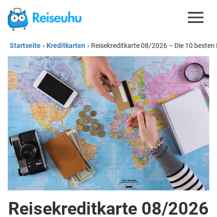
Startseite
›
Kreditkarten
›
Reisekreditkarte 08/2026 – Die 10 besten 
REISEDEALS
GUTSCHEINE
KREDITKARTEN
ESIM
REISEBLOG
Reisekreditkarte 08/2026