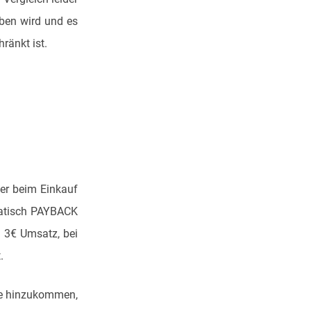
oben wird und es
ränkt ist.
der beim Einkauf
matisch PAYBACK
 3€ Umsatz, bei
.
te hinzukommen,