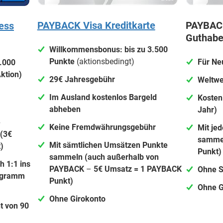
PAYBACK Visa Kreditkarte
PAYBACK
ess
Guthabe
Willkommensbonus: bis zu 3.500
Punkte
(aktionsbedingt)
Für Ne
.000
ktion)
29€ Jahresgebühr
Weltwe
Im Ausland kostenlos Bargeld
Kosten
abheben
Jahr)
e
Keine Fremdwährungsgebühr
Mit je
(3€
samme
Mit sämtlichen Umsätzen Punkte
)
Punkt)
sammeln (auch außerhalb von
 1:1 ins
PAYBACK
–
5€ Umsatz = 1 PAYBACK
Ohne S
rogramm
Punkt)
Ohne G
Ohne Girokonto
t von 90