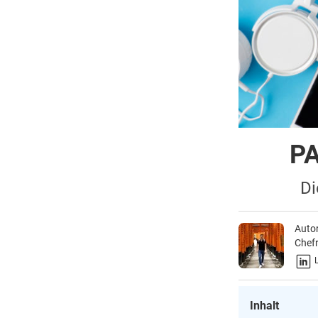
PA
Di
Auto
Chefr
L
Inhalt