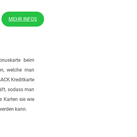
MEHR INFOS
onuskarte beim
en, welche man
BACK Kreditkarte
äft, sodass man
 Karten sie wie
werden kann.