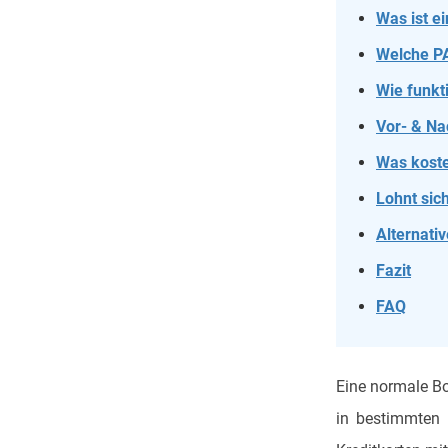
Was ist e
Welche PA
Wie funkt
Vor- & Na
Was koste
Lohnt sic
Alternati
Fazit
FAQ
Eine normale Bo
in bestimmten 