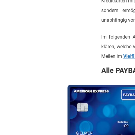
Kreditkarten mi
sondern ermög
unabhängig vom 
Im folgenden A
klären, welche 
Meilen im
Vielf
Alle PAYB