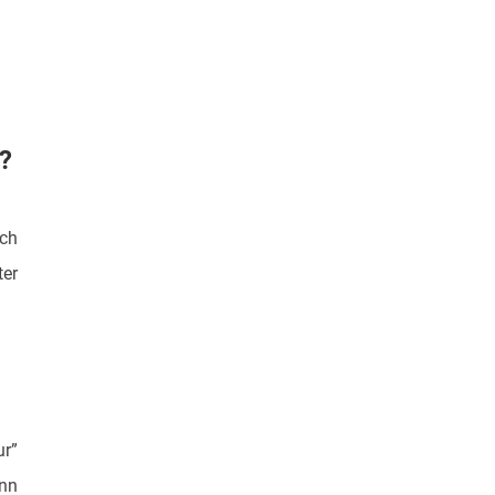
n?
och
er
r”
ann