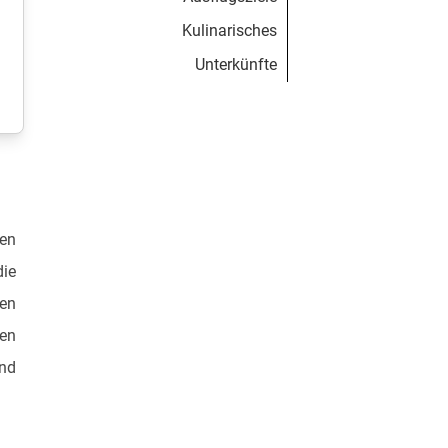
Kulinarisches
Unterkünfte
hen
die
en
en
end