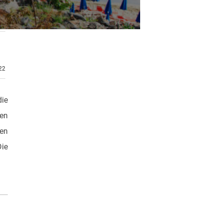
.22
die
ten
zen
Die