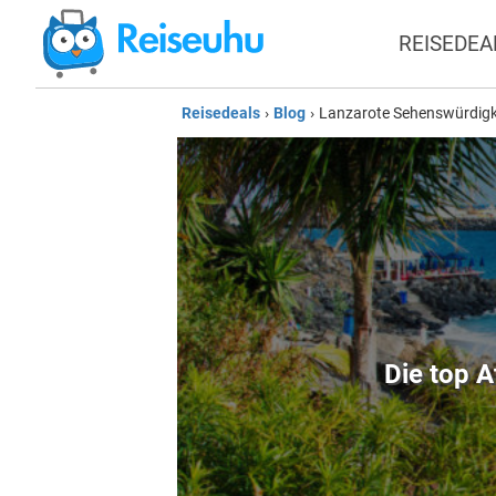
REISEDEA
Reisedeals
›
Blog
›
Lanzarote Sehenswürdigk
Die top A