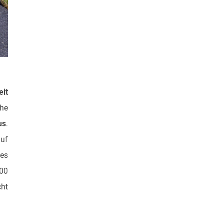
it
ähe
us
.
auf
hes
00
cht