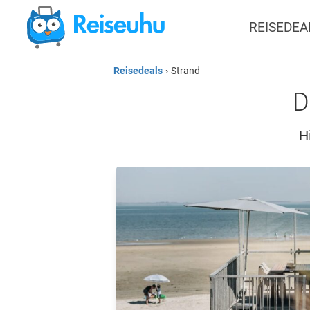
REISEDEA
Reisedeals
›
Strand
D
H