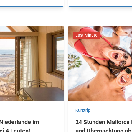
Last Minute
Kurztrip
Niederlande im
24 Stunden Mallorca P
ei 4 Leuten)
und Übernachtung ab