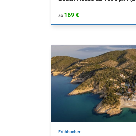
169 €
ab
Frühbucher