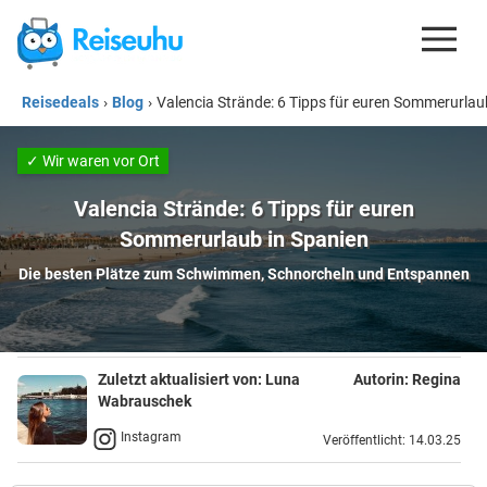
Reisedeals
›
Blog
›
Valencia Strände: 6 Tipps für euren Sommerurlau
REISEDEALS
GUTSCHEINE
✓ Wir waren vor Ort
KREDITKARTEN
Valencia Strände: 6 Tipps für euren
Sommerurlaub in Spanien
ESIM
Die besten Plätze zum Schwimmen, Schnorcheln und Entspannen
REISEBLOG
Zuletzt aktualisiert von:
Luna
Autorin:
Regina
Wabrauschek
Instagram
Veröffentlicht: 14.03.25