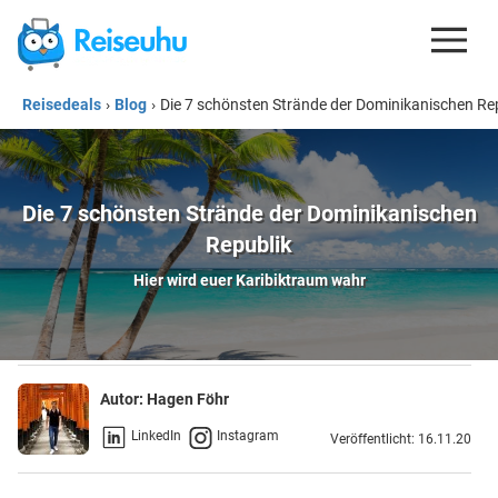
Reisedeals
›
Blog
›
Die 7 schönsten Strände der Dominikanischen Re
REISEDEALS
GUTSCHEINE
KREDITKARTEN
Die 7 schönsten Strände der Dominikanischen
Republik
ESIM
Hier wird euer Karibiktraum wahr
REISEBLOG
Autor:
Hagen Föhr
LinkedIn
Instagram
Veröffentlicht: 16.11.20