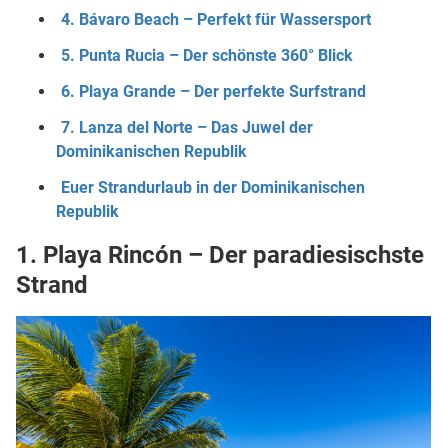
4. Bávaro Beach – Perfekt für Wassersport
5. Punta Rucia – Der schönste 360° Blick
6. Playa Grande – Der perfekte Surfstrand
7. Lanza del Norte – Das Juwel der
Dominikanischen Republik
Euer Strandurlaub in der Dominikanischen
Republik
1. Playa Rincón – Der paradiesischste
Strand