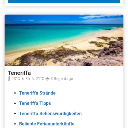
Teneriffa
🌡️ 23°C ☀️ 8h 💧 21°C 🌧️ 3 Regentage
Teneriffa Strände
Teneriffa Tipps
Teneriffa Sehenswürdigkeiten
Beliebte Ferienunterkünfte