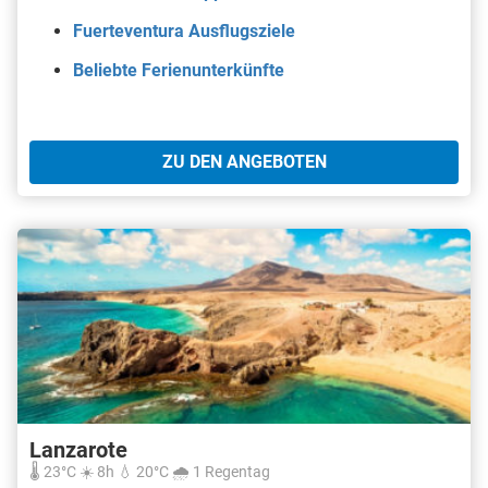
Fuerteventura Ausflugsziele
Beliebte Ferienunterkünfte
ZU DEN ANGEBOTEN
Lanzarote
🌡️ 23°C ☀️ 8h 💧 20°C 🌧️ 1 Regentag