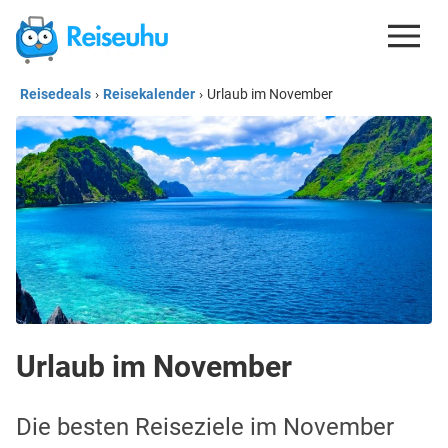
Reisedeals
›
Reisekalender
›
Urlaub im November
REISEDEALS
GUTSCHEINE
KREDITKARTEN
ESIM
REISEBLOG
Urlaub im November
Die besten Reiseziele im November