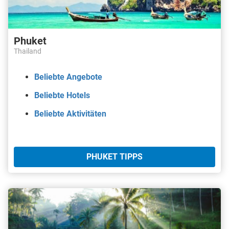
Phuket
Thailand
Beliebte Angebote
Beliebte Hotels
Beliebte Aktivitäten
PHUKET TIPPS