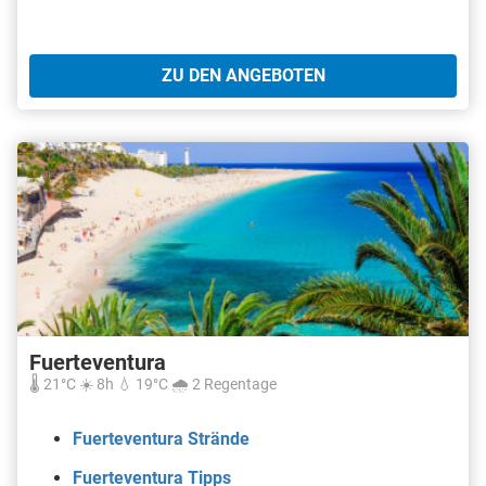
ZU DEN ANGEBOTEN
Fuerteventura
🌡️ 21°C ☀️ 8h 💧 19°C 🌧️ 2 Regentage
Fuerteventura Strände
Fuerteventura Tipps