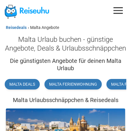
Reisedeals
›
Malta Angebote
REISEDEALS
Malta Urlaub buchen - günstige
GUTSCHEINE
Angebote, Deals & Urlaubsschnäppchen
KREDITKARTEN
Die günstigsten Angebote für deinen Malta
Urlaub
ESIM
REISEBLOG
MALTA DEALS
MALTA FERIENWOHNUNG
MALTA FL
Malta Urlaubsschnäppchen & Reisedeals