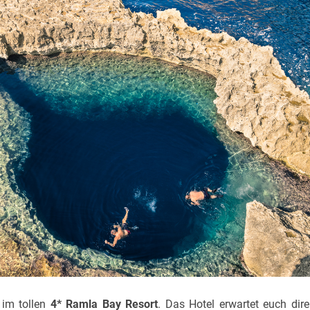
 im tollen
4* Ramla Bay Resort
. Das Hotel erwartet euch di