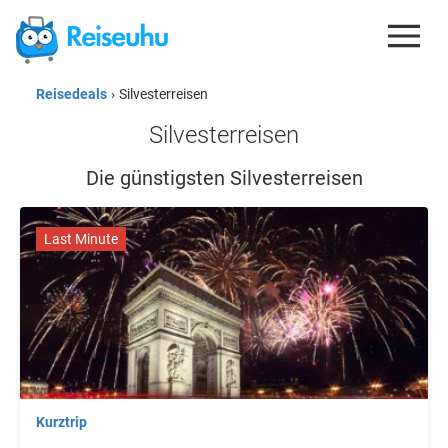
Reisedeals
›
Silvesterreisen
REISEDEALS
Silvesterreisen
GUTSCHEINE
Die günstigsten Silvesterreisen
KREDITKARTEN
ESIM
Last Minute
REISEBLOG
Kurztrip