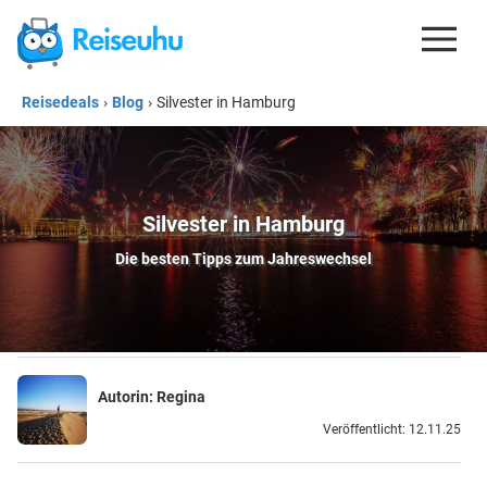
Reisedeals
›
Blog
›
Silvester in Hamburg
REISEDEALS
GUTSCHEINE
KREDITKARTEN
Silvester in Hamburg
ESIM
Die besten Tipps zum Jahreswechsel
REISEBLOG
Autorin:
Regina
Veröffentlicht: 12.11.25