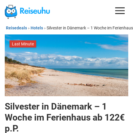
Reisedeals
›
Hotels
›
Silvester in Dänemark – 1 Woche im Ferienhaus
REISEDEALS
GUTSCHEINE
Last Minute
KREDITKARTEN
ESIM
REISEBLOG
Silvester in Dänemark – 1
Woche im Ferienhaus ab 122€
p.P.