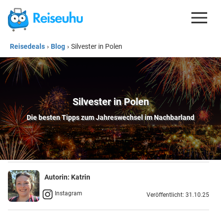
Reisedeals
›
Blog
›
Silvester in Polen
REISEDEALS
GUTSCHEINE
KREDITKARTEN
Silvester in Polen
ESIM
Die besten Tipps zum Jahreswechsel im Nachbarland
REISEBLOG
Autorin:
Katrin
Instagram
Veröffentlicht: 31.10.25