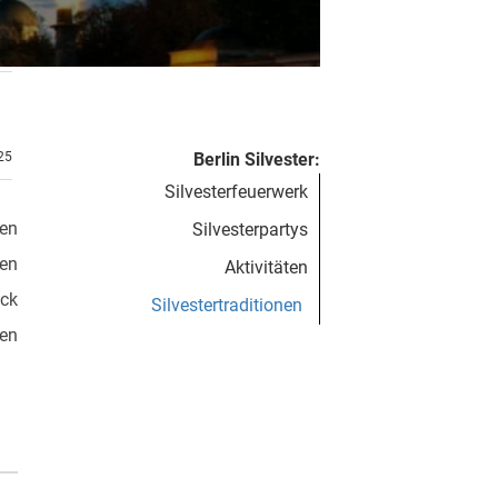
.25
Berlin Silvester:
Silvesterfeuerwerk
gen
Silvesterpartys
hen
Aktivitäten
ick
Silvestertraditionen
hen