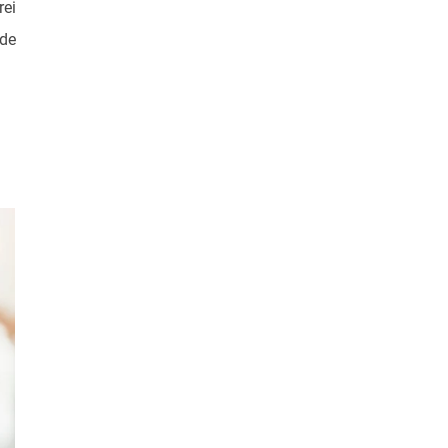
rei
ede