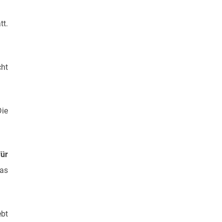
tt.
cht
Die
ür
das
ebt