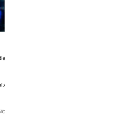
die
als
cht