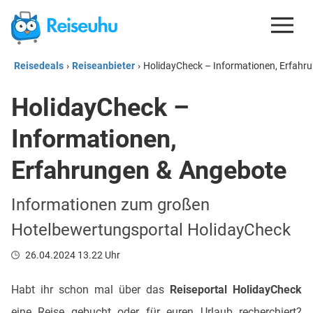
Reisedeals
›
Reiseanbieter
›
HolidayCheck – Informationen, Erfahr
REISEDEALS
HolidayCheck –
GUTSCHEINE
Informationen,
KREDITKARTEN
ESIM
Erfahrungen & Angebote
REISEBLOG
Informationen zum großen
Hotelbewertungsportal HolidayCheck
26.04.2024 13.22 Uhr
Habt ihr schon mal über das
Reiseportal HolidayCheck
eine Reise gebucht oder für euren Urlaub recherchiert?