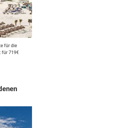
 für die
 für 719€
edenen