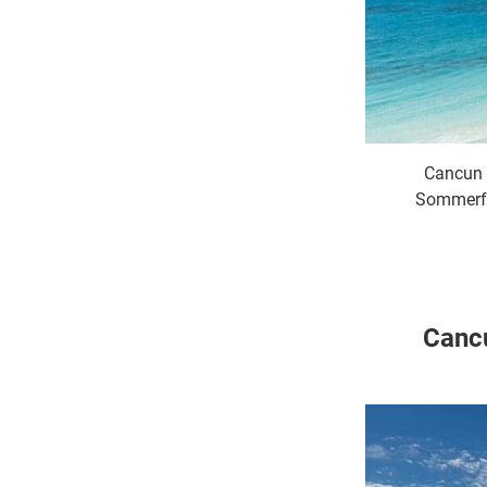
Cancun 
Sommerfe
Cancu