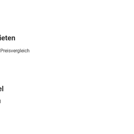
ieten
Preisvergleich
el
l