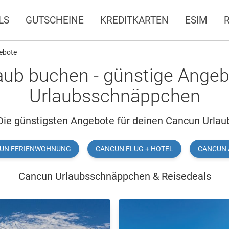
LS
GUTSCHEINE
KREDITKARTEN
ESIM
ebote
ub buchen - günstige Angeb
Urlaubsschnäppchen
Die günstigsten Angebote für deinen Cancun Urlau
UN FERIENWOHNUNG
CANCUN FLUG + HOTEL
CANCUN 
Cancun Urlaubsschnäppchen & Reisedeals