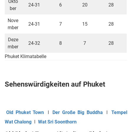
Okto
24-31
6
20
28
ber
Nove
24-31
7
15
28
mber
Deze
24-32
8
7
28
mber
Phuket Klimatabelle
Sehenswürdigkeiten auf Phuket
Old Phuket Town
I
Der Große Big Buddha
I
Tempel
Wat Chalong
I
Wat Sri Soonthorn