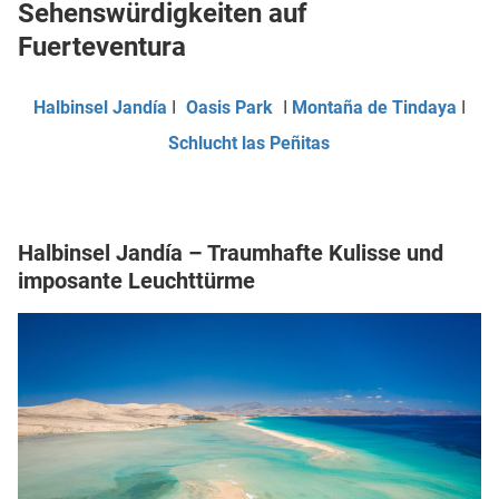
Sehenswürdigkeiten auf
Fuerteventura
Halbinsel Jandía
I
Oasis Park
I
Montaña de Tindaya
I
Schlucht las Peñitas
Halbinsel Jandía – Traumhafte Kulisse und
imposante Leuchttürme