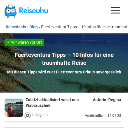
Reisedeals
›
Blog
›
Fuerteventura Tipps – 10 Infos für eine traumhaf
REISEDEALS
GUTSCHEINE
✓ Wir waren vor Ort
KREDITKARTEN
Fuerteventura Tipps – 10 Infos für eine
traumhafte Reise
ESIM
Mit diesen Tipps wird euer Fuerteventura Urlaub unvergesslich
REISEBLOG
Zuletzt aktualisiert von:
Luna
Autorin:
Regina
Wabrauschek
Instagram
Veröffentlicht: 14.01.25