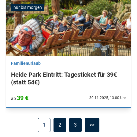
nur bis morgen
Familienurlaub
Heide Park Eintritt: Tagesticket für 39€
(statt 54€)
39 €
30.11.2025, 13.00 Uhr
ab
1
2
3
>>