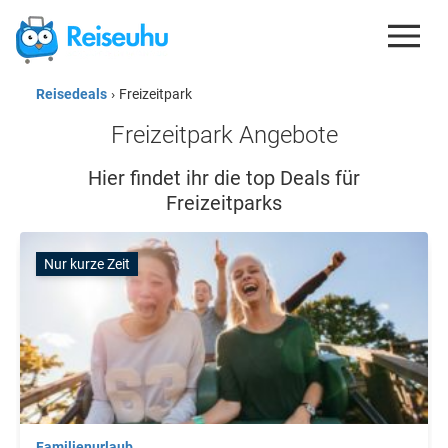
Reisedeals
›
Freizeitpark
REISEDEALS
Freizeitpark Angebote
GUTSCHEINE
Hier findet ihr die top Deals für
KREDITKARTEN
Freizeitparks
ESIM
Nur kurze Zeit
REISEBLOG
Familienurlaub