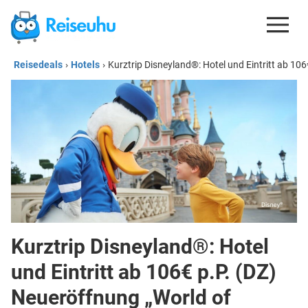
Reisedeals
›
Hotels
›
Kurztrip Disneyland®: Hotel und Eintritt ab 10
REISEDEALS
GUTSCHEINE
KREDITKARTEN
ESIM
REISEBLOG
Kurztrip Disneyland®: Hotel
und Eintritt ab 106€ p.P. (DZ)
Neueröffnung „World of