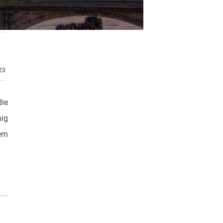
.23
die
nig
sem