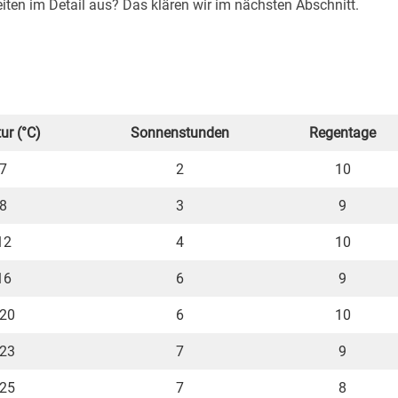
iten im Detail aus? Das klären wir im nächsten Abschnitt.
ur (°C)
Sonnenstunden
Regentage
 7
2
10
 8
3
9
12
4
10
16
6
9
 20
6
10
 23
7
9
 25
7
8