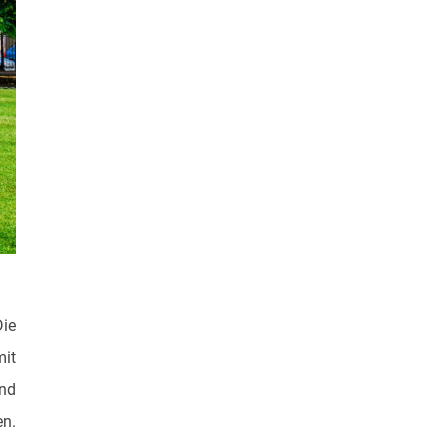
Die
mit
ind
en.