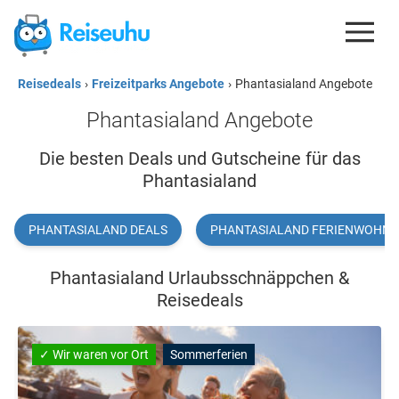
Reisedeals
›
Freizeitparks Angebote
›
Phantasialand Angebote
REISEDEALS
Phantasialand Angebote
GUTSCHEINE
Die besten Deals und Gutscheine für das
KREDITKARTEN
Phantasialand
ESIM
PHANTASIALAND DEALS
PHANTASIALAND FERIENWOHN
REISEBLOG
Phantasialand Urlaubsschnäppchen &
Reisedeals
✓ Wir waren vor Ort
Sommerferien