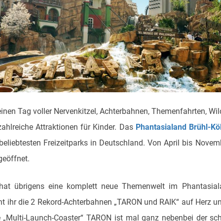
einen Tag voller Nervenkitzel, Achterbahnen, Themenfahrten, W
ahlreiche Attraktionen für Kinder. Das
Phantasialand Brühl-Kö
beliebtesten Freizeitparks in Deutschland. Von April bis Novem
geöffnet.
at übrigens eine komplett neue Themenwelt im Phantasiala
t ihr die 2 Rekord-Achterbahnen „TARON und RAIK“ auf Herz un
„Multi-Launch-Coaster“ TARON ist mal ganz nebenbei der schne