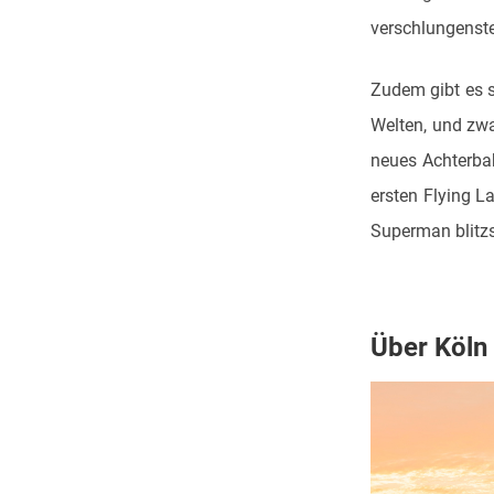
verschlungenste
Zudem gibt es se
Welten, und zwa
neues Achterbah
ersten Flying L
Superman blitzs
Über Köln