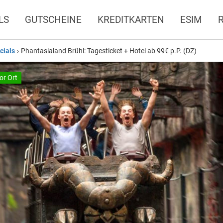
LS
GUTSCHEINE
KREDITKARTEN
ESIM
cials
›
Phantasialand Brühl: Tagesticket + Hotel ab 99€ p.P. (DZ)
or Ort