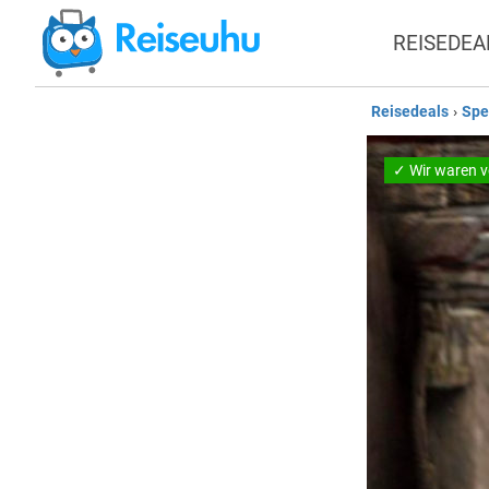
REISEDEA
Reisedeals
›
Spe
✓ Wir waren v