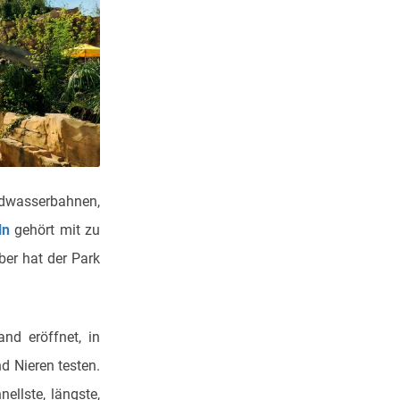
ildwasserbahnen,
ln
gehört mit zu
ber hat der Park
nd eröffnet, in
d Nieren testen.
llste, längste,