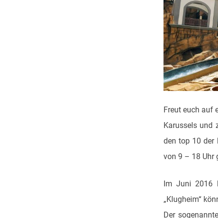
Freut euch auf 
Karussels und z
den top 10 der 
von 9 – 18 Uhr 
Im Juni 2016 h
„Klugheim“ könn
Der sogenannte 