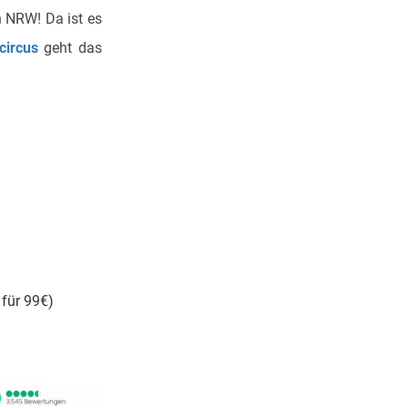
 NRW! Da ist es
circus
geht das
 für 99€)