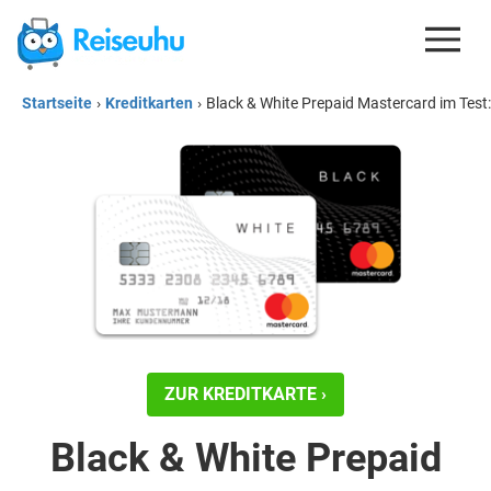
Startseite
›
Kreditkarten
›
Black & White Prepaid Mastercard im Test:
REISEDEALS
GUTSCHEINE
KREDITKARTEN
ESIM
REISEBLOG
ZUR KREDITKARTE ›
Black & White Prepaid