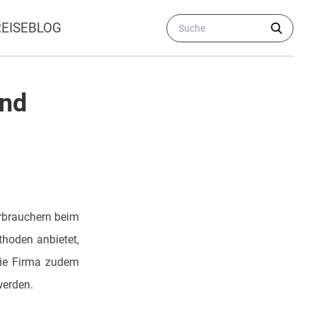
REISEBLOG
und
erbrauchern beim
hoden anbietet,
die Firma zudem
werden.