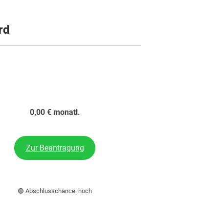
rd
0,00 € monatl.
Zur Beantragung
🟢 Abschlusschance: hoch