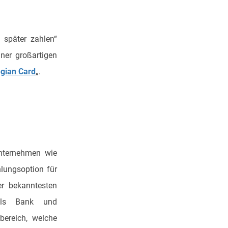
 später zahlen“
ner großartigen
gian Card
„.
Unternehmen wie
hlungsoption für
er bekanntesten
 als Bank und
bereich, welche