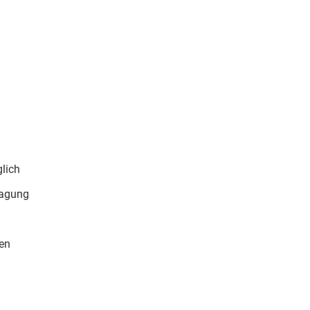
lich
ragung
en