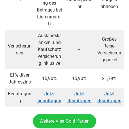
ng des
hr
abheben
Betrages bei
Lieferausfal
l)
Auslandskr
Großes
anken- und
Verischerun
Reise-
Kaufschutz
–
gen
Versicherun
versicherun
gspaket
g inklusive
Effektiver
15,90%
15,90%
21,79%
Jahreszins
Beantragun
Jetzt
Jetzt
Jetzt
g
beantragen
Beantragen
Beantragen
Weitere Visa Gold Karten