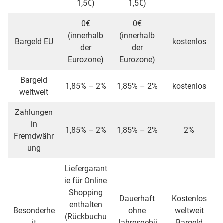
1,5€)
1,5€)
0€
0€
(innerhalb
(innerhalb
Bargeld EU
kostenlos
der
der
Eurozone)
Eurozone)
Bargeld
1,85% – 2%
1,85% – 2%
kostenlos
weltweit
Zahlungen
in
1,85% – 2%
1,85% – 2%
2%
Fremdwähr
ung
Liefergarant
ie für Online
Shopping
Dauerhaft
Kostenlos
enthalten
Besonderhe
ohne
weltweit
(Rückbuchu
it
Jahresgebü
Bargeld