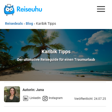
Reisedeals
›
Blog
›
Karibik Tipps
REISEDEALS
GUTSCHEINE
KREDITKARTEN
Karibik Tipps
ESIM
Der ultimative Reiseguide für einen Traumurlaub
REISEBLOG
Autorin:
Jana
LinkedIn
Instagram
Veröffentlicht: 24.07.25