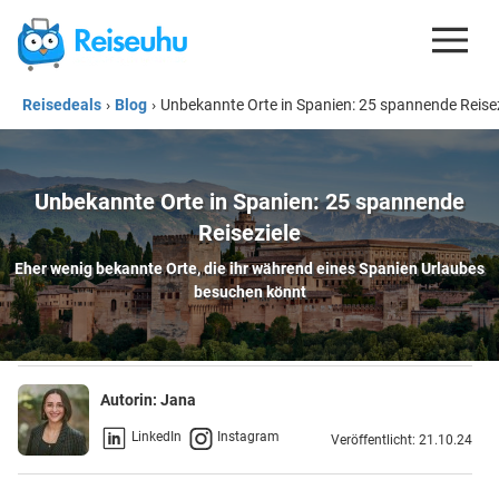
Reisedeals
›
Blog
›
Unbekannte Orte in Spanien: 25 spannende Reisez
REISEDEALS
GUTSCHEINE
Unbekannte Orte in Spanien: 25 spannende
KREDITKARTEN
Reiseziele
ESIM
Eher wenig bekannte Orte, die ihr während eines Spanien Urlaubes
besuchen könnt
REISEBLOG
Autorin:
Jana
LinkedIn
Instagram
Veröffentlicht: 21.10.24