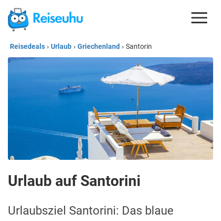
Reisedeals
›
Urlaub
›
Griechenland
›
Santorin
REISEDEALS
GUTSCHEINE
KREDITKARTEN
ESIM
REISEBLOG
Urlaub auf Santorini
Urlaubsziel Santorini: Das blaue