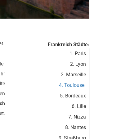
.24
Frankreich Städte:
1. Paris
ler
2. Lyon
hr
3. Marseille
dte
4. Toulouse
hen
5. Bordeaux
ich
6. Lille
et.
7. Nizza
8. Nantes
9. Straßburg