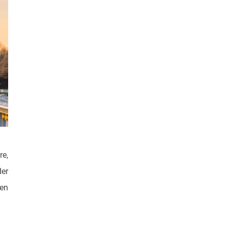
e,
der
nen