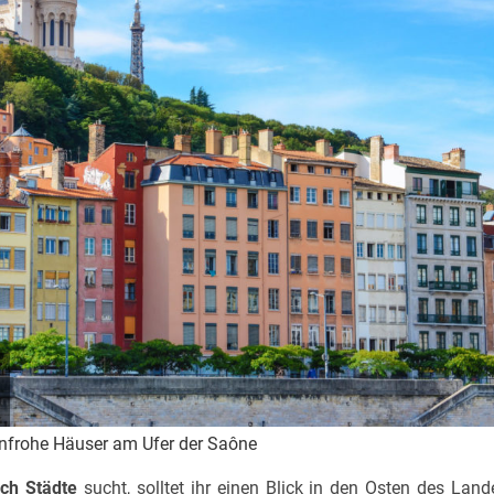
nfrohe Häuser am Ufer der Saône
ich Städte
sucht, solltet ihr einen Blick in den Osten des Land