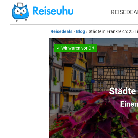
REISEDEA
Reisedeals
›
Blog
›
Städte in Frankreich: 25 T
✓ Wir waren vor Ort
Städte 
Einen