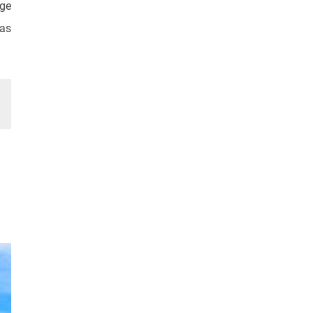
ige
das