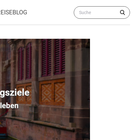
REISEBLOG
ugsziele
rleben