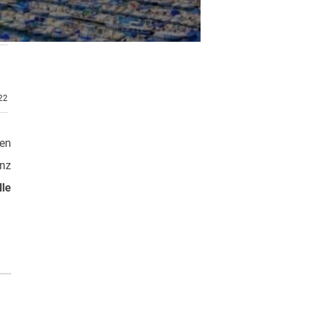
.22
gen
nz
lle