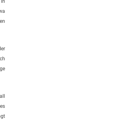
 in
twa
fen
der
ich
age
all
es
ngt