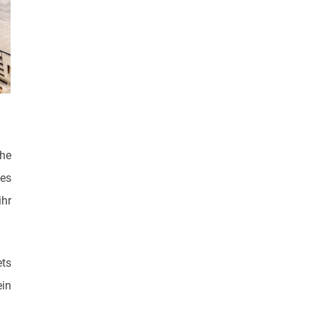
che
 es
ihr
ets
ein