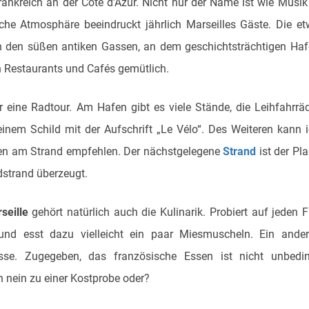
rankreich an der Côte d’Azur. Nicht nur der Name ist wie Musik
che Atmosphäre beeindruckt jährlich Marseilles Gäste. Die e
 den süßen antiken Gassen, an dem geschichtsträchtigen Ha
n Restaurants und Cafés gemütlich.
r eine Radtour. Am Hafen gibt es viele Stände, die Leihfahrrä
inem Schild mit der Aufschrift „Le Vélo“. Des Weiteren kann 
n am Strand empfehlen. Der nächstgelegene
Strand
ist der Pl
dstrand überzeugt.
seille
gehört natürlich auch die Kulinarik. Probiert auf jeden F
nd esst dazu vielleicht ein paar Miesmuscheln. Ein ander
aisse. Zugegeben, das französische Essen ist nicht unbedi
 nein zu einer Kostprobe oder?