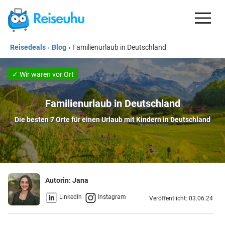
Reisedeals
›
Blog
›
Familienurlaub in Deutschland
REISEDEALS
GUTSCHEINE
✓ Wir waren vor Ort
KREDITKARTEN
Familienurlaub in Deutschland
ESIM
Die besten 7 Orte für einen Urlaub mit Kindern in Deutschland
REISEBLOG
Autorin:
Jana
LinkedIn
Instagram
Veröffentlicht: 03.06.24