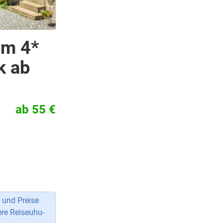
im 4*
k ab
ab 55 €
 und Preise
ere Reiseuhu-