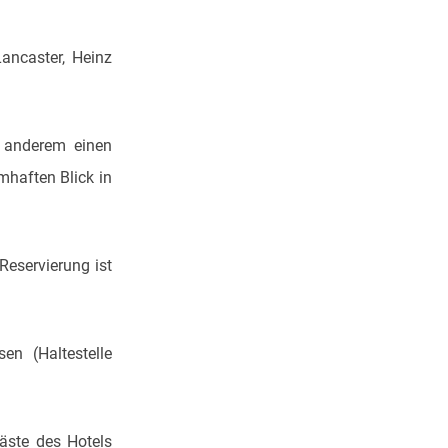
ancaster, Heinz
r anderem einen
mhaften Blick in
Reservierung ist
n (Haltestelle
äste des Hotels