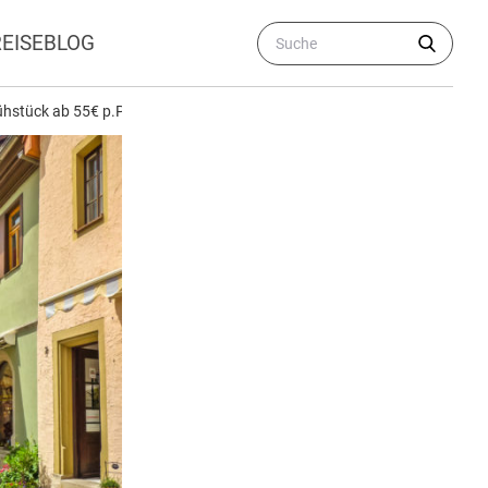
REISEBLOG
rühstück ab 55€ p.P. (DZ)