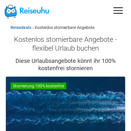
Reisedeals
›
Kostenlos stornierbare Angebote
REISEDEALS
Kostenlos stornierbare Angebote -
GUTSCHEINE
flexibel Urlaub buchen
KREDITKARTEN
Diese Urlaubsangebote könnt ihr 100%
kostenfrei stornieren
ESIM
REISEBLOG
Stornierung 100% kostenfrei