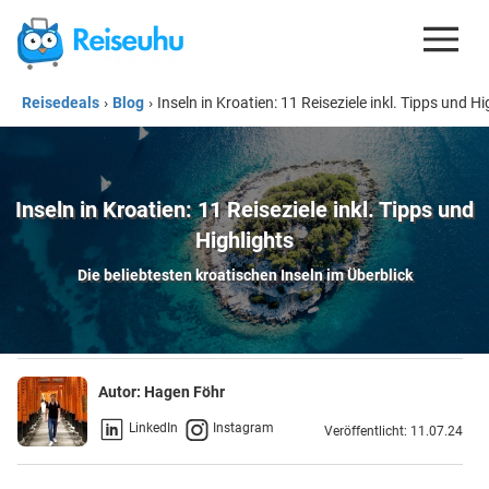
Reisedeals
›
Blog
›
Inseln in Kroatien: 11 Reiseziele inkl. Tipps und Hi
REISEDEALS
GUTSCHEINE
KREDITKARTEN
Inseln in Kroatien: 11 Reiseziele inkl. Tipps und
Highlights
ESIM
Die beliebtesten kroatischen Inseln im Überblick
REISEBLOG
Autor:
Hagen Föhr
LinkedIn
Instagram
Veröffentlicht: 11.07.24