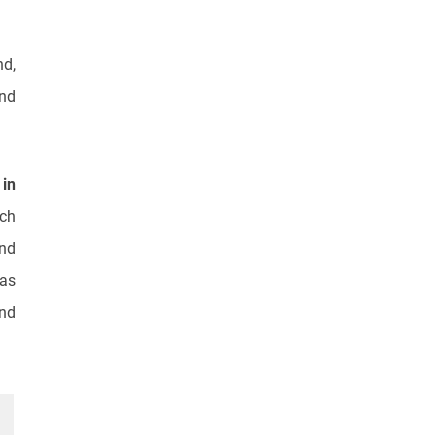
nd,
und
in
ch
nd
das
und