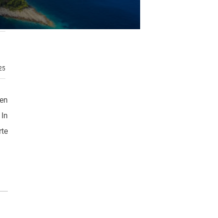
.25
gen
 In
rte