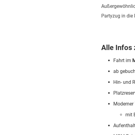
Außergewöhnli
Partyzug in die
Alle Info
Fahrt im
M
ab gebuc
Hin- und 
Platzrese
Moderner
mit 
Aufenthalt