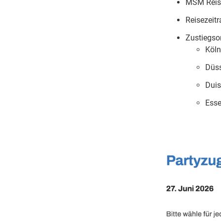
MSM Reise
Reisezeit
Zustiegso
Köln
Düss
Duis
Ess