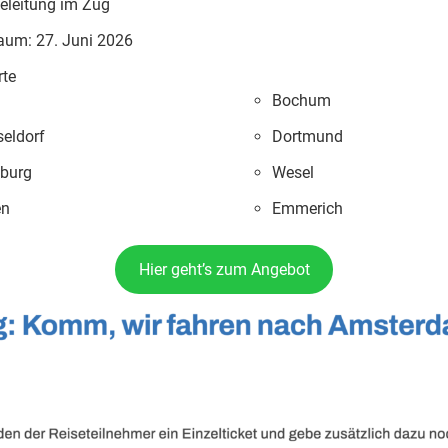
leitung im Zug
raum: 27. Juni 2026
rte
Bochum
eldorf
Dortmund
burg
Wesel
en
Emmerich
Hier geht’s zum Angebot