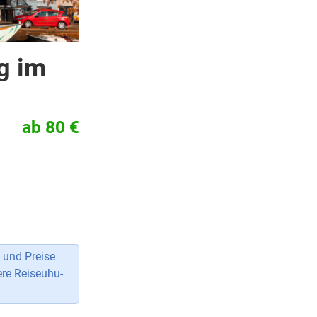
g im
ab 80 €
 und Preise
ere Reiseuhu-