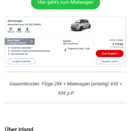
Hier geht’s zum Mietwagen
Gesamtkosten: Flüge 28€ + Mietwagen (anteilig) 65€ =
93€ p.P.
Über Irland