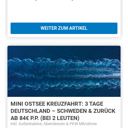
WEITER ZUM ARTIKEL
MINI OSTSEE KREUZFAHRT: 3 TAGE
DEUTSCHLAND – SCHWEDEN & ZURÜCK
AB 84€ P.P. (BEI 2 LEUTEN)
inkl. Außenkabine, Abendessen & PKW Mitnahme