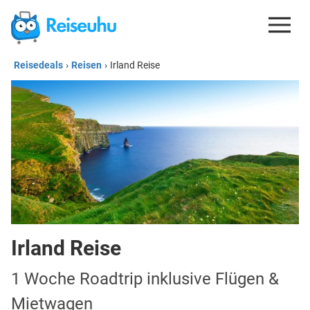
Reisedeals
›
Reisen
›
Irland Reise
REISEDEALS
GUTSCHEINE
KREDITKARTEN
ESIM
REISEBLOG
Irland Reise
1 Woche Roadtrip inklusive Flügen &
Mietwagen