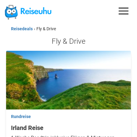
Reisedeals
›
Fly & Drive
REISEDEALS
Fly & Drive
GUTSCHEINE
KREDITKARTEN
ESIM
REISEBLOG
Rundreise
Irland Reise