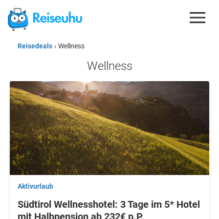
Reisedeals
›
Wellness
REISEDEALS
Wellness
GUTSCHEINE
KREDITKARTEN
ESIM
REISEBLOG
Aktivurlaub
Südtirol Wellnesshotel: 3 Tage im 5* Hotel
mit Halbpension ab 232€ p.P.