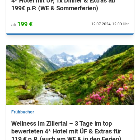
4* Hotel mit ÜF, 1x Dinner & Extras ab
199€ p.P. (WE & Sommerferien)
199 €
12.07.2024, 12.00 Uhr
ab
Frühbucher
Wellness im Zillertal – 3 Tage im top
bewerteten 4* Hotel mit ÜF & Extras für
119 € p.P. (auch am WE & in den Ferien)