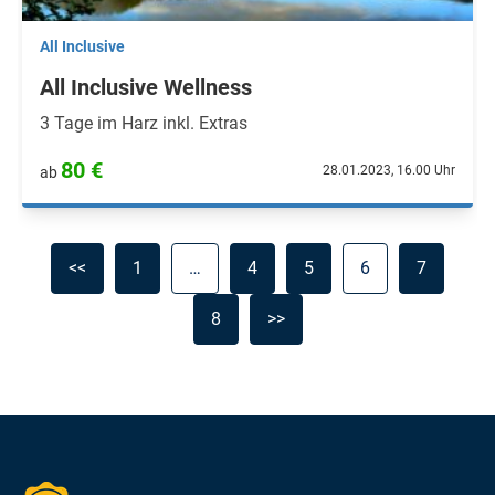
All Inclusive
All Inclusive Wellness
3 Tage im Harz inkl. Extras
80 €
28.01.2023, 16.00 Uhr
ab
<<
1
…
4
5
6
7
8
>>