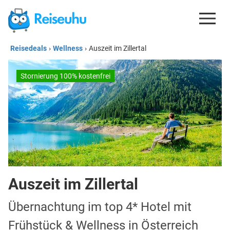
Reisedeals
›
Wellness
›
Auszeit im Zillertal
REISEDEALS
GUTSCHEINE
Stornierung 100% kostenfrei
KREDITKARTEN
ESIM
REISEBLOG
Auszeit im Zillertal
Übernachtung im top 4* Hotel mit
Frühstück & Wellness in Österreich