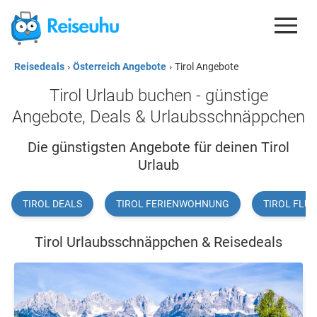
Reisedeals
›
Österreich Angebote
›
Tirol Angebote
REISEDEALS
Tirol Urlaub buchen - günstige
GUTSCHEINE
Angebote, Deals & Urlaubsschnäppchen
KREDITKARTEN
Die günstigsten Angebote für deinen Tirol
Urlaub
ESIM
REISEBLOG
TIROL DEALS
TIROL FERIENWOHNUNG
TIROL FLUG
Tirol Urlaubsschnäppchen & Reisedeals