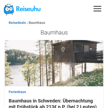
Reisedeals
›
Baumhaus
REISEDEALS
Baumhaus
GUTSCHEINE
KREDITKARTEN
ESIM
REISEBLOG
Ferienhaus
Baumhaus in Schweden: Übernachtung
mit Frühstück ab 213€ p.P. (bei 2 Leuten)