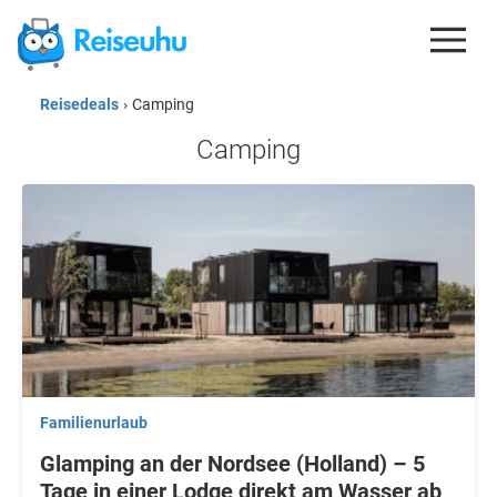
Reisedeals
›
Camping
REISEDEALS
Camping
GUTSCHEINE
KREDITKARTEN
ESIM
REISEBLOG
Familienurlaub
Glamping an der Nordsee (Holland) – 5
Tage in einer Lodge direkt am Wasser ab