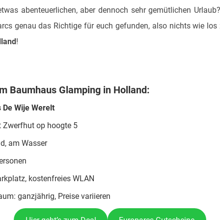
 etwas abenteuerlichen, aber dennoch sehr gemütlichen Urlaub
rcs genau das Richtige für euch gefunden, also nichts wie lo
lland
!
zum Baumhaus Glamping in Holland:
 De Wije Werelt
t Zwerfhut op hoogte 5
and, am Wasser
Personen
arkplatz, kostenfreies WLAN
aum: ganzjährig, Preise variieren