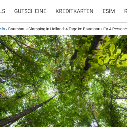
LS
GUTSCHEINE
KREDITKARTEN
ESIM
els
›
Baumhaus Glamping in Holland: 4 Tage im Baumhaus für 4 Personen