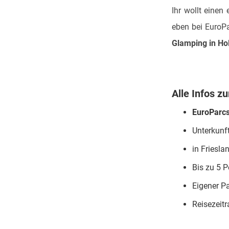
Ihr wollt einen
eben bei EuroPa
Glamping in Ho
Alle Infos 
EuroParcs
Unterkunf
in Friesl
Bis zu 5 
Eigener P
Reisezeitr