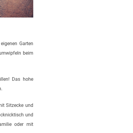
eigenen Garten
aumwipfeln beim
üllen! Das hohe
n.
mit Sitzecke und
icknicktisch und
amilie oder mit