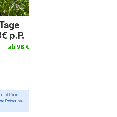
 Tage
€ p.P.
ab 98 €
 und Preise
ere Reiseuhu-