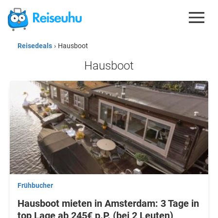
Reisedeals
›
Hausboot
REISEDEALS
Hausboot
GUTSCHEINE
KREDITKARTEN
ESIM
REISEBLOG
Frühbucher
Hausboot mieten in Amsterdam: 3 Tage in
top Lage ab 245€ p.P. (bei 2 Leuten)