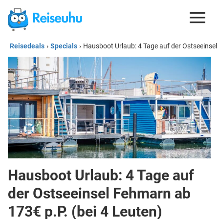
Reisedeals
›
Specials
›
Hausboot Urlaub: 4 Tage auf der Ostseeinsel
REISEDEALS
GUTSCHEINE
KREDITKARTEN
ESIM
REISEBLOG
Hausboot Urlaub: 4 Tage auf
der Ostseeinsel Fehmarn ab
173€ p.P. (bei 4 Leuten)